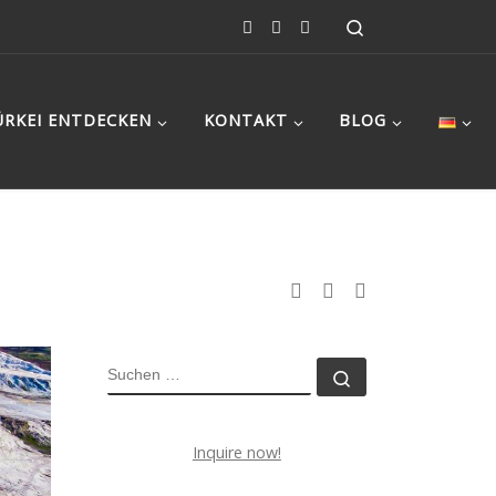
Search
ÜRKEI ENTDECKEN
KONTAKT
BLOG
SUCHE
Suchen …
Inquire now!