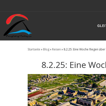
Zum Inhalt springen
GLE
Startseite
»
Blog
»
Reisen
»
8.2.25: Eine Woche fliegen übe
8.2.25: Eine Wo