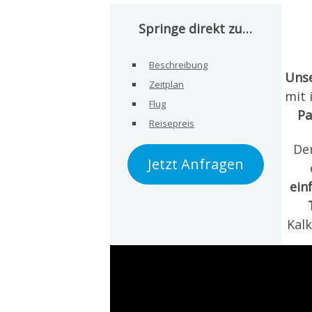
Springe direkt zu…
Beschreibung
Unse
Zeitplan
mit 
Flug
Pa
Reisepreis
De
Jetzt Anfragen
ein
Kalk