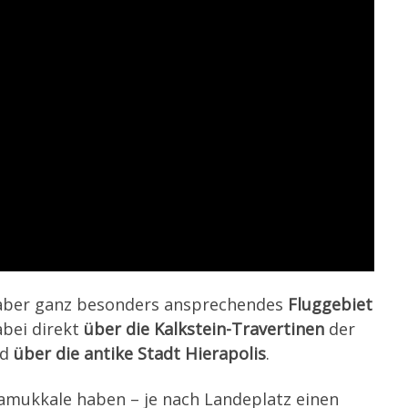
s aber ganz besonders ansprechendes
Fluggebiet
abei direkt
über die Kalkstein-Travertinen
der
nd
über die antike Stadt Hierapolis
.
Pamukkale haben – je nach Landeplatz einen