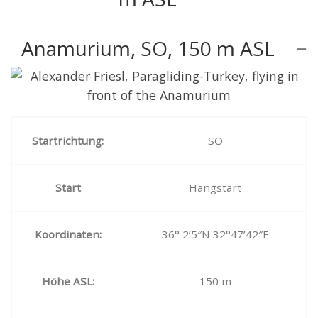
Anamurium, SO, 150 m ASL
Startrichtung:
SO
Start
Hangstart
Koordinaten:
36° 2’5″N 32°47’42″E
Höhe ASL:
150 m