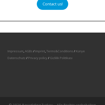
Contact us!
Impressum
,
AGBs
/
Imprint
,
Terms&Conditions
/
Künye
Datenschutz
/
Privacy policy
/
Gizlilik Politikası
© 2026
Paragliding Turkey
– Alle Rechte vorbehalten