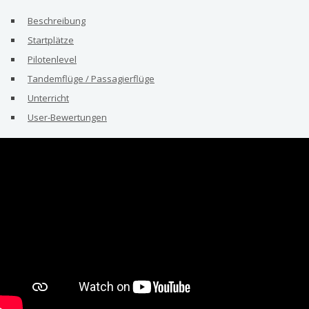
Beschreibung
Startplätze
Pilotenlevel
Tandemflüge / Passagierflüge
Unterricht
User-Bewertungen