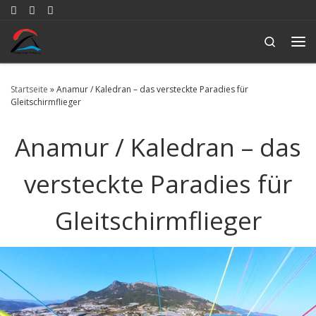
Zum Inhalt springen
Search
Me
Startseite
»
Anamur / Kaledran – das versteckte Paradies für
Gleitschirmflieger
Anamur / Kaledran – das
versteckte Paradies für
Gleitschirmflieger