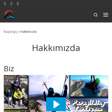
Skip to content
Search
Me
Başlangıç
»
Hakkımızda
Hakkımızda
Biz